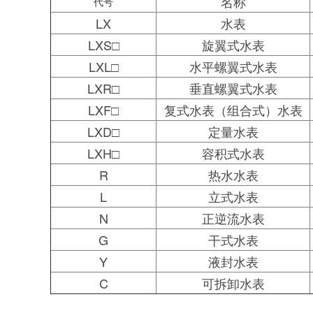
名称
代号
LX
水表
LXS□
旋翼式水表
LXL□
水平螺翼式水表
LXR□
垂直螺翼式水表
LXF□
复式水表（组合式）水表
LXD□
定量水表
LXH□
容积式水表
R
热水水表
L
立式水表
N
正逆流水表
G
干式水表
Y
液封水表
C
可拆卸水表